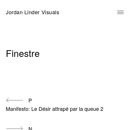
Skip
to
Jordan Linder Visuals
content
Finestre
Continue
P
Manifesto: Le Désir attrapé par la queue 2
Reading
N