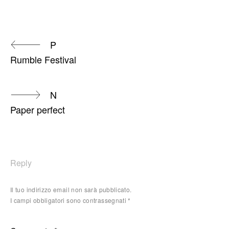
Continue
P
Rumble Festival
Reading
N
Paper perfect
Reply
Il tuo indirizzo email non sarà pubblicato.
I campi obbligatori sono contrassegnati
*