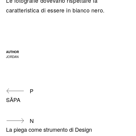
Le fotografie dovevano rispettare la
caratteristica di essere in bianco nero.
AUTHOR
JORDAN
Continue
P
SĀPA
Reading
N
La piega come strumento di Design