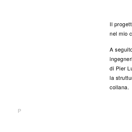
Il proget
nel mio c
A seguito
ingegneri
di Pier L
la strutt
collana.
P