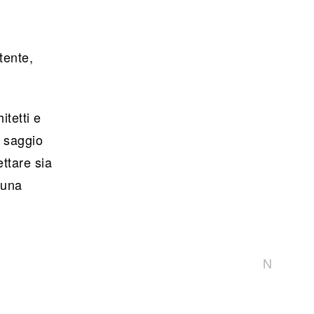
tente,
itetti e
l saggio
ettare sia
o una
N